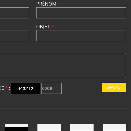
PRÉNOM
*
OBJET
*
DE
*
:
ENVOYER